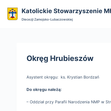
P
Katolickie Stowarzyszenie M
r
z
Diecezji Zamojsko-Lubaczowskiej
e
j
d
ź
d
Okręg Hrubieszów
o
t
r
e
Asystent okręgu: ks. Krystian Bordzań
ś
c
Do okręgu należą:
i
– Oddział przy Parafii Narodzenia NMP w St