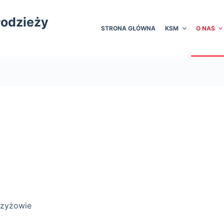
łodzieży
STRONA GŁÓWNA
KSM
O NAS
rzyżowie