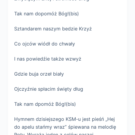
Tak nam dopomóż Bóg!(bis)
Sztandarem naszym bedzie Krzyż
Co ojców wiódł do chwały
I nas powiedźie także wzwyż
Gdzie buja orzeł biały
Ojczyźnie spłacim święty dług
Tak nam dpomóż Bóg!(bis)
Hymnem dzisiejszego KSM-u jest pieśń „Hej
do apelu stańmy wraz” śpiewana na melodię
Roty. Wyraża jeden z celów naszej