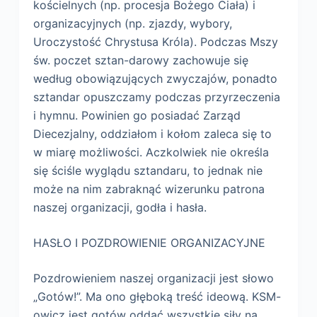
kościelnych (np. procesja Bożego Ciała) i
organizacyjnych (np. zjazdy, wybory,
Uroczystość Chrystusa Króla). Podczas Mszy
św. poczet sztan-darowy zachowuje się
według obowiązujących zwyczajów, ponadto
sztandar opuszczamy podczas przyrzeczenia
i hymnu. Powinien go posiadać Zarząd
Diecezjalny, oddziałom i kołom zaleca się to
w miarę możliwości. Aczkolwiek nie określa
się ściśle wyglądu sztandaru, to jednak nie
może na nim zabraknąć wizerunku patrona
naszej organizacji, godła i hasła.
HASŁO I POZDROWIENIE ORGANIZACYJNE
Pozdrowieniem naszej organizacji jest słowo
„Gotów!”. Ma ono głęboką treść ideową. KSM-
owicz jest gotów oddać wszystkie siły na